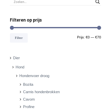
Filteren op prijs
M
M
Prijs:
€0
—
€70
Filter
i
a
n
x
Dier
.
.
Hond
p
p
Hondenvoer droog
r
r
Bozita
i
i
Carnis hondenbrokken
j
j
Cavom
s
s
Profine