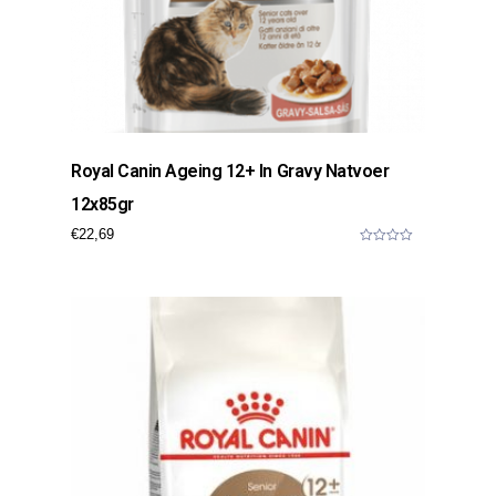
Royal Canin Ageing 12+ In Gravy Natvoer
12x85gr
€
22,69
0
o
u
t
o
f
5