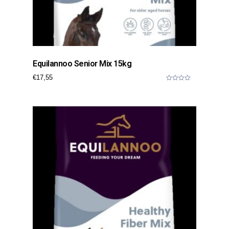
Equilannoo Senior Mix 15kg
€
17,55
0
o
u
t
o
f
5