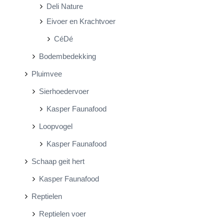
Deli Nature
Eivoer en Krachtvoer
CéDé
Bodembedekking
Pluimvee
Sierhoedervoer
Kasper Faunafood
Loopvogel
Kasper Faunafood
Schaap geit hert
Kasper Faunafood
Reptielen
Reptielen voer