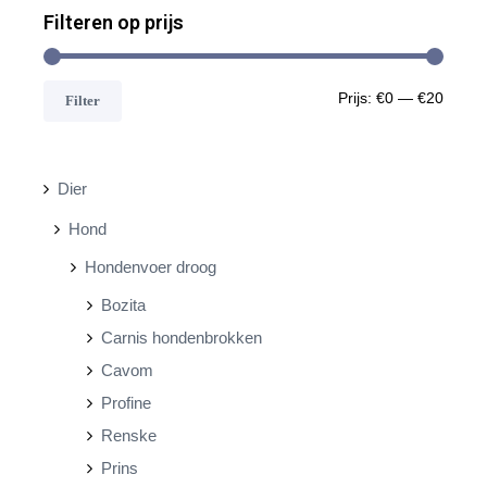
Filteren op prijs
M
M
Prijs:
€0
—
€20
Filter
i
a
n
x
Dier
.
.
Hond
p
p
Hondenvoer droog
r
r
Bozita
i
i
Carnis hondenbrokken
j
j
Cavom
s
s
Profine
Renske
Prins