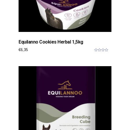
Equilanno Cookies Herbal 1,5kg
€
6,35
0
o
u
t
o
f
5