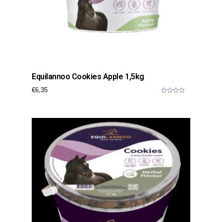
Equilannoo Cookies Apple 1,5kg
€
6,35
0
o
u
t
o
f
5