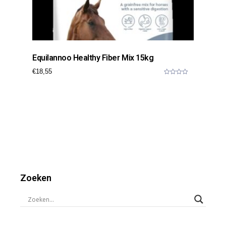
Equilannoo Healthy Fiber Mix 15kg
€
18,55
0
o
u
t
o
f
5
Zoeken