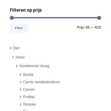
Filteren op prijs
M
M
Prijs:
€0
—
€10
Filter
i
a
n
x
Dier
.
.
Hond
p
p
Hondenvoer droog
r
r
Bozita
i
i
Carnis hondenbrokken
j
j
Cavom
s
s
Profine
Renske