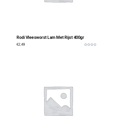
Rodi Vleesworst Lam Met Rijst 400gr
€
2,49
0
o
u
t
o
f
5