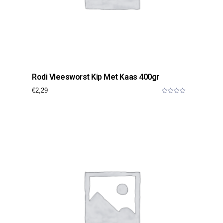
Rodi Vleesworst Kip Met Kaas 400gr
€
2,29
0
o
u
t
o
f
5