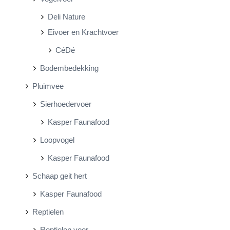
Deli Nature
Eivoer en Krachtvoer
CéDé
Bodembedekking
Pluimvee
Sierhoedervoer
Kasper Faunafood
Loopvogel
Kasper Faunafood
Schaap geit hert
Kasper Faunafood
Reptielen
Reptielen voer