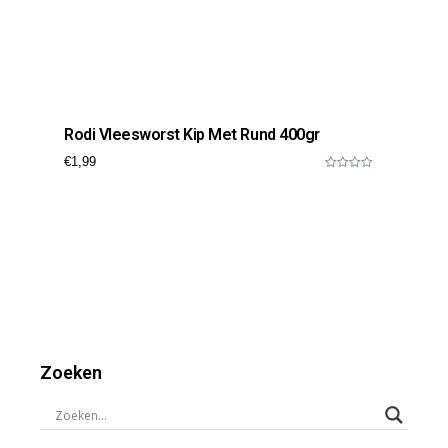
Rodi Vleesworst Kip Met Rund 400gr
€
1,99
0
o
u
t
o
f
5
Zoeken