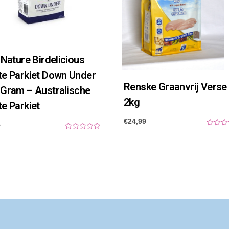
 Nature Birdelicious
te Parkiet Down Under
Renske Graanvrij Verse 
 Gram – Australische
2kg
e Parkiet
€
24,99
5
0
0
o
o
u
u
t
t
o
o
f
f
5
5