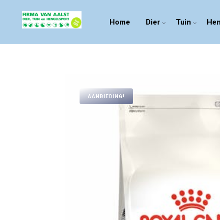
Home
Dier
Tuin
Hen
AANBIEDING!