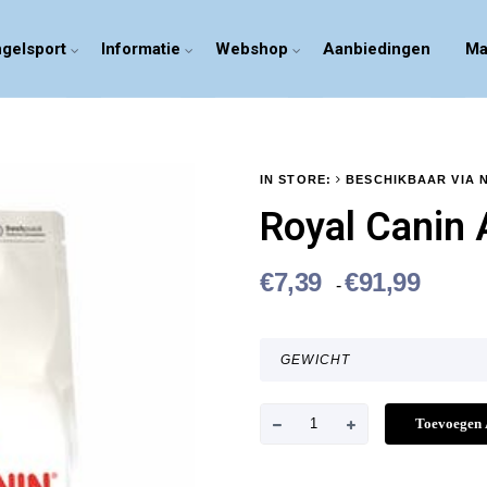
gelsport
Informatie
Webshop
Aanbiedingen
Ma
IN STORE:
BESCHIKBAAR VIA 
Royal Canin 
P
€
7,39
€
91,99
-
r
i
j
s
k
R
Toevoegen
l
o
a
s
y