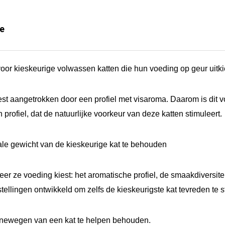
g
ie
e
n
t
oor kieskeurige volwassen katten die hun voeding op geur uitk
a
a
t aangetrokken door een profiel met visaroma. Daarom is dit v
n
 profiel, dat de natuurlijke voorkeur van deze katten stimuleert.
t
a
ale gewicht van de kieskeurige kat te behouden
l
er ze voeding kiest: het aromatische profiel, de smaakdiversitei
ellingen ontwikkeld om zelfs de kieskeurigste kat tevreden te st
newegen van een kat te helpen behouden.