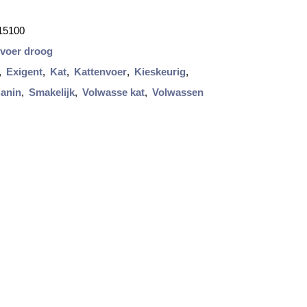
15100
nvoer droog
,
Exigent
,
Kat
,
Kattenvoer
,
Kieskeurig
,
Canin
,
Smakelijk
,
Volwasse kat
,
Volwassen