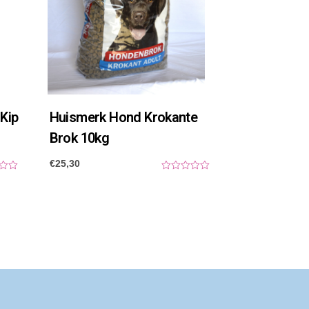
Kip
Huismerk Hond Krokante
Brok 10kg
€
25,30
0
o
u
t
o
f
5