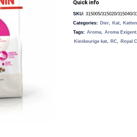
Quick info
s
a
e
SKU:
315005/315020/315040/3
l
:
Categories:
Dier
,
Kat
,
Katte
C
€
Tags:
Aroma
,
Aroma Exigent
7
a
Kieskeurige kat
,
RC
,
Royal 
,
n
3
i
9
n
t
o
A
t
r
€
o
9
m
1
,
a
9
E
9
x
i