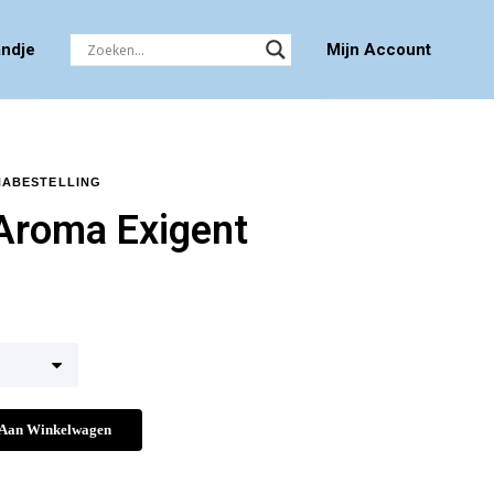
ndje
Mijn Account
NABESTELLING
Aroma Exigent
 Aan Winkelwagen