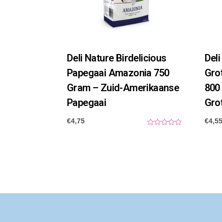
Deli Nature Birdelicious
Deli
Papegaai Amazonia 750
Gro
Gram – Zuid-Amerikaanse
800
Papegaai
Grot
€
4,75
€
4,5
0
o
u
t
o
f
5