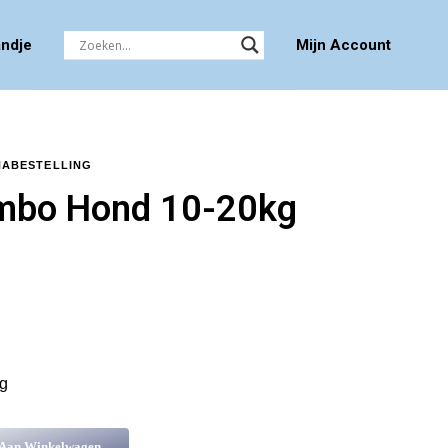
ndje
Mijn Account
NABESTELLING
ombo Hond 10-20kg
kg
 Aan Winkelwagen