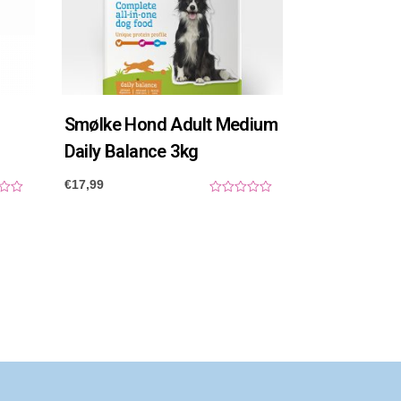
Smølke Hond Adult Medium
Daily Balance 3kg
€
17,99
0
o
u
t
o
f
5