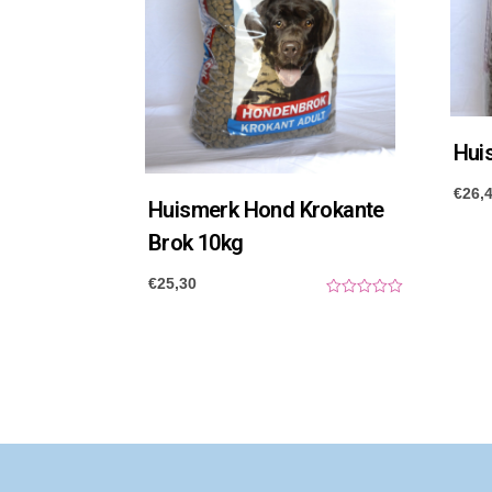
Hui
€
26,
Huismerk Hond Krokante
Brok 10kg
€
25,30
0
o
u
t
o
f
5