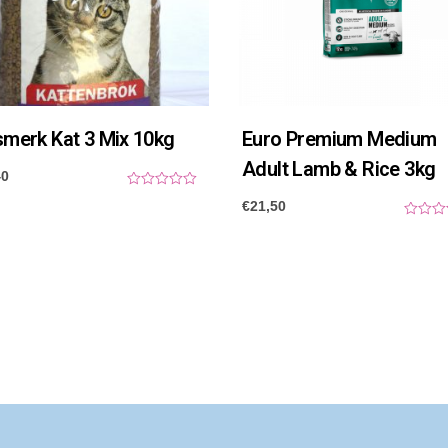
smerk Kat 3 Mix 10kg
Euro Premium Medium
Adult Lamb & Rice 3kg
40
0
€
21,50
o
u
0
t
o
o
u
f
t
5
o
f
5