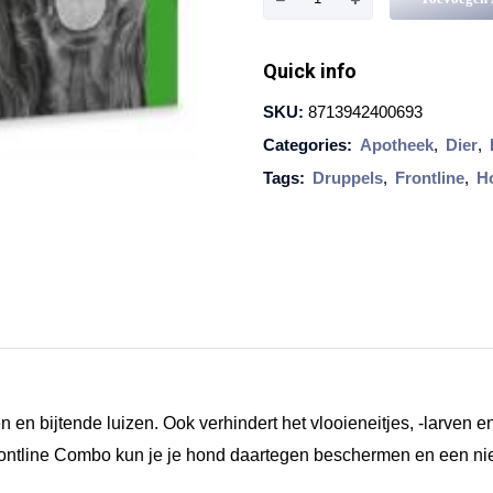
r
o
Quick info
n
SKU:
8713942400693
t
Categories:
Apotheek
,
Dier
,
l
Tags:
Druppels
,
Frontline
,
H
i
n
e
C
o
m
b
n en bijtende luizen. Ook verhindert het vlooieneitjes, -larven
o
t Frontline Combo kun je je hond daartegen beschermen en een n
H
o