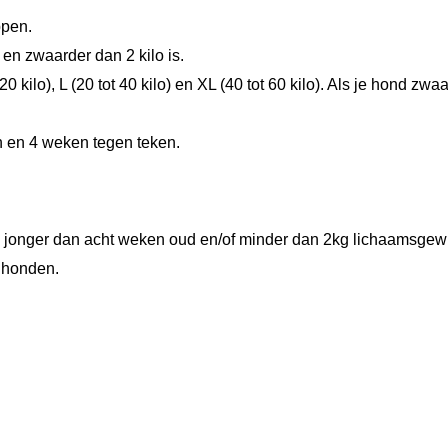
ppen.
n
en zwaarder dan 2 kilo is.
d
 20 kilo), L (20 tot 40 kilo) en XL (40 tot 60 kilo). Als je hond z
1
0
n en 4 weken tegen teken.
-
2
0
k
jonger dan acht weken oud en/of minder dan 2kg lichaamsgewich
g
n honden.
3
p
i
p
a
a