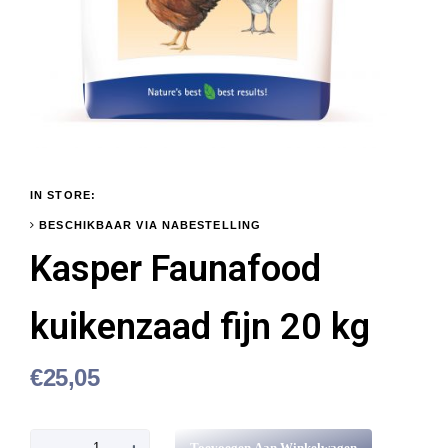
IN STORE:
BESCHIKBAAR VIA NABESTELLING
Kasper Faunafood
kuikenzaad fijn 20 kg
€
25,05
K
Toevoegen Aan Winkelwagen