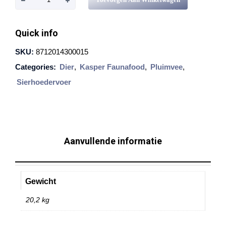
a
s
Quick info
p
SKU:
8712014300015
e
Categories:
Dier
,
Kasper Faunafood
,
Pluimvee
,
r
Sierhoedervoer
F
a
u
n
Aanvullende informatie
a
f
o
Gewicht
o
20,2 kg
d
k