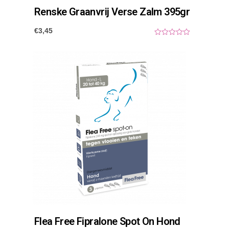
Renske Graanvrij Verse Zalm 395gr
k
g
€
3,45
0
a
o
u
t
a
o
f
n
5
t
a
l
Flea Free Fipralone Spot On Hond