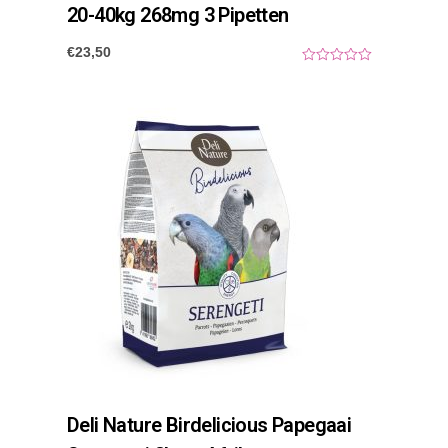
20-40kg 268mg 3 Pipetten
€
23,50
0
o
u
t
o
f
5
Deli Nature Birdelicious Papegaai