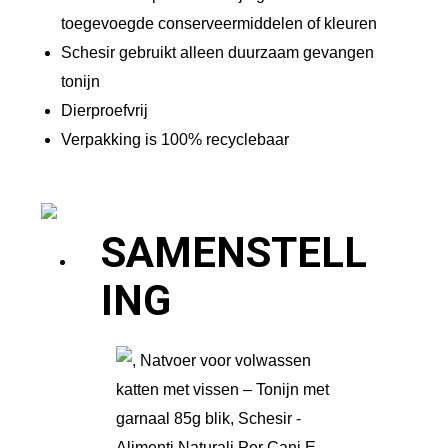
a
toegevoegde conserveermiddelen of kleuren
n
Schesir gebruikt alleen duurzaam gevangen
t
tonijn
a
Dierproefvrij
l
Verpakking is 100% recyclebaar
SAMENSTELL
ING