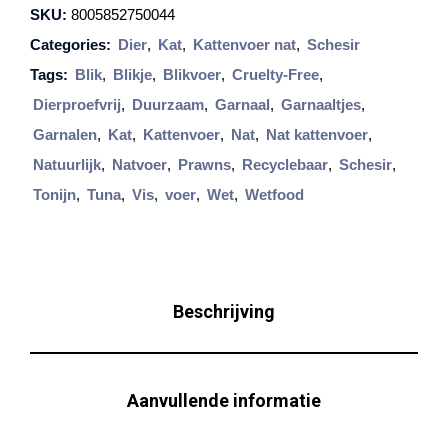
SKU:
8005852750044
s
Categories:
Dier
,
Kat
,
Kattenvoer nat
,
Schesir
i
Tags:
Blik
,
Blikje
,
Blikvoer
,
Cruelty-Free
,
r
Dierproefvrij
,
Duurzaam
,
Garnaal
,
Garnaaltjes
,
C
Garnalen
,
Kat
,
Kattenvoer
,
Nat
,
Nat kattenvoer
,
a
Natuurlijk
,
Natvoer
,
Prawns
,
Recyclebaar
,
Schesir
,
t
Tonijn
,
Tuna
,
Vis
,
voer
,
Wet
,
Wetfood
C
a
n
J
Beschrijving
e
l
l
Aanvullende informatie
y
T