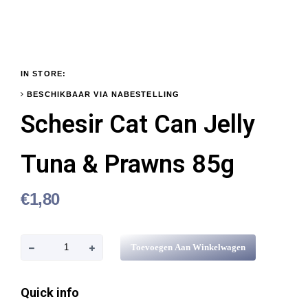
IN STORE:
BESCHIKBAAR VIA NABESTELLING
Schesir Cat Can Jelly
Tuna & Prawns 85g
€
1,80
S
Toevoegen Aan Winkelwagen
c
h
Quick info
e