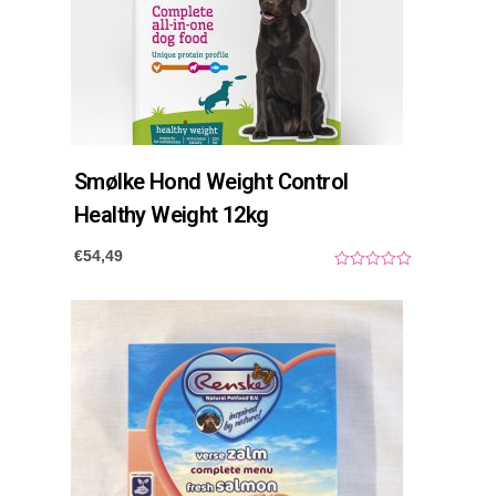
Smølke Hond Weight Control
Healthy Weight 12kg
€
54,49
0
o
u
t
o
f
5