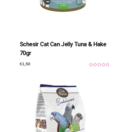
Schesir Cat Can Jelly Tuna & Hake
70gr
€
1,50
0
o
u
t
o
f
5