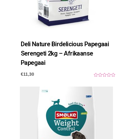
Deli Nature Birdelicious Papegaai
Serengeti 2kg – Afrikaanse
Papegaai
€
11,30
0
o
u
t
o
f
5