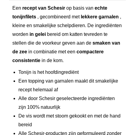
Een
recept van Schesir
op basis van
echte
u
tonijnfilets
, gecombineerd met
lekkere garnalen
,
n
kleine en smakelijke schelpdieren. De ingrediënten
a
worden
in gelei
bereid om katten tevreden te
&
stellen die de voorkeur geven aan de
smaken van
P
de zee
in combinatie met een
compactere
r
consistentie
in de kom.
a
w
Tonijn is het hoofdingrediënt
Een topping van garnalen maakt dit smakelijke
n
recept helemaal af
s
Alle door Schesir geselecteerde ingrediënten
8
zijn 100% natuurlijk
5
De vis wordt met stoom gekookt en met de hand
g
bereid
a
Alle Schesir-producten zijn geformuleerd zonder