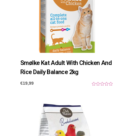
Smølke Kat Adult With Chicken And
Rice Daily Balance 2kg
€
19,99
0
o
u
t
o
f
5