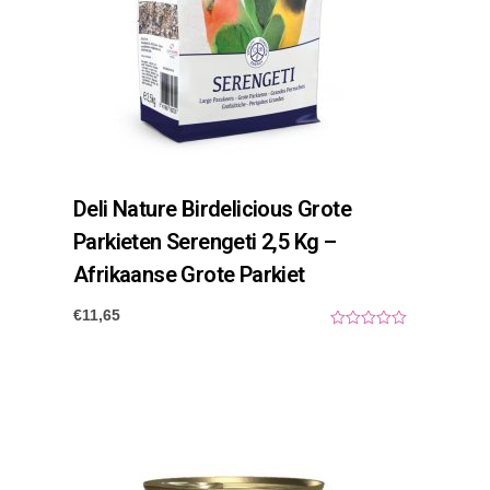
Deli Nature Birdelicious Grote
Parkieten Serengeti 2,5 Kg –
Afrikaanse Grote Parkiet
€
11,65
0
o
u
t
o
f
5