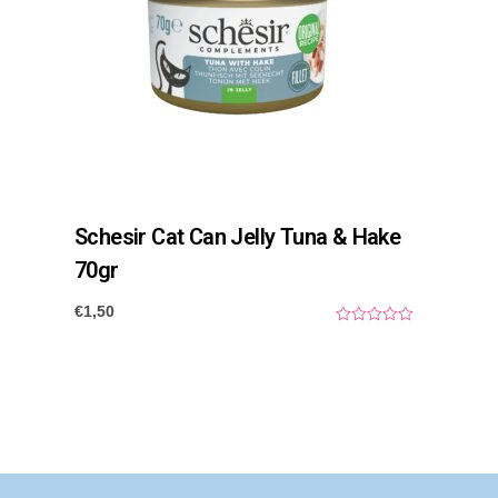
Schesir Cat Can Jelly Tuna & Hake
70gr
€
1,50
0
o
u
t
o
f
5