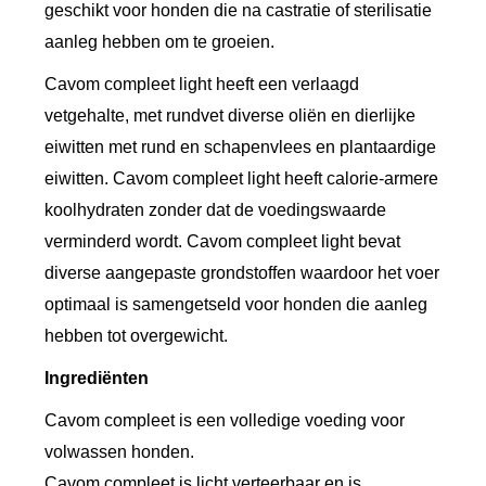
0
geschikt voor honden die na castratie of sterilisatie
K
aanleg hebben om te groeien.
G
Cavom compleet light heeft een verlaagd
a
vetgehalte, met rundvet diverse oliën en dierlijke
a
eiwitten met rund en schapenvlees en plantaardige
n
eiwitten. Cavom compleet light heeft calorie-armere
t
koolhydraten zonder dat de voedingswaarde
a
verminderd wordt. Cavom compleet light bevat
l
diverse aangepaste grondstoffen waardoor het voer
optimaal is samengetseld voor honden die aanleg
hebben tot overgewicht.
Ingrediënten
Cavom compleet is een volledige voeding voor
volwassen honden.
Cavom compleet is licht verteerbaar en is