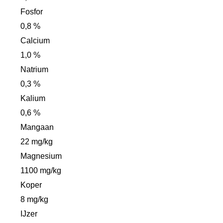
Fosfor
0,8 %
Calcium
1,0 %
Natrium
0,3 %
Kalium
0,6 %
Mangaan
22 mg/kg
Magnesium
1100 mg/kg
Koper
8 mg/kg
IJzer