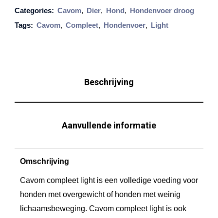
m
Categories:
Cavom
,
Dier
,
Hond
,
Hondenvoer droog
C
Tags:
Cavom
,
Compleet
,
Hondenvoer
,
Light
o
m
p
l
Beschrijving
e
e
t
Aanvullende informatie
l
i
Omschrijving
g
h
Cavom compleet light is een volledige voeding voor
t
honden met overgewicht of honden met weinig
2
lichaamsbeweging. Cavom compleet light is ook