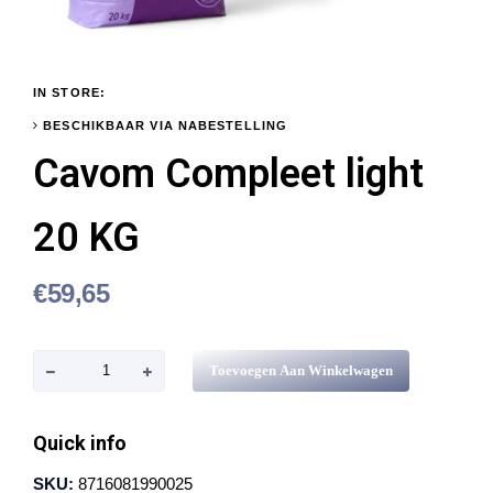
IN STORE:
BESCHIKBAAR VIA NABESTELLING
Cavom Compleet light
20 KG
€
59,65
C
Toevoegen Aan Winkelwagen
a
v
Quick info
o
SKU:
8716081990025