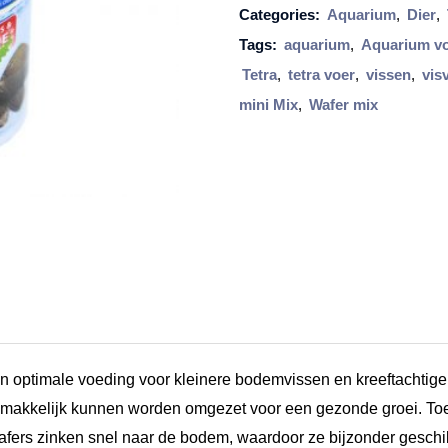
Categories:
Aquarium
,
Dier
,
W
Tags:
aquarium
,
Aquarium v
a
Tetra
,
tetra voer
,
vissen
,
vis
f
mini Mix
,
Wafer mix
e
r
M
i
n
i
M
i
x
en optimale voeding voor kleinere bodemvissen en kreeftachtige
,
gemakkelijk kunnen worden omgezet voor een gezonde groei. To
1
fers zinken snel naar de bodem, waardoor ze bijzonder geschik
0