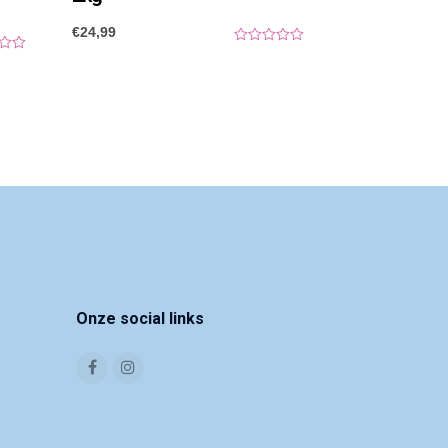
€
24,99
0
o
u
t
o
f
5
Onze social links