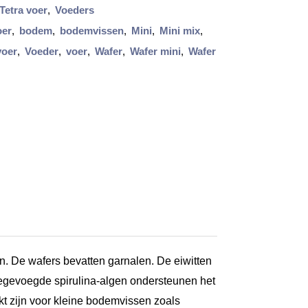
Tetra voer
,
Voeders
oer
,
bodem
,
bodemvissen
,
Mini
,
Mini mix
,
voer
,
Voeder
,
voer
,
Wafer
,
Wafer mini
,
Wafer
n. De wafers bevatten garnalen. De eiwitten
egevoegde spirulina-algen ondersteunen het
t zijn voor kleine bodemvissen zoals