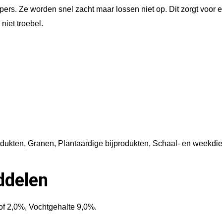
pers. Ze worden snel zacht maar lossen niet op. Dit zorgt voo
0
niet troebel.
m
l
a
a
n
t
a
l
rodukten, Granen, Plantaardige bijprodukten, Schaal- en weekdie
ddelen
f 2,0%, Vochtgehalte 9,0%.