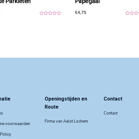
te Parkieten
Papegaai
0
€
4,75
0
0
o
o
u
u
t
t
o
o
f
f
5
5
matie
Openingstijden en
Contact
Route
ns
Contact
Firma van Aalst Lochem
ne voorwaarden
 Policy