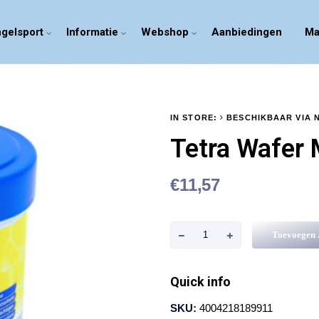
gelsport
Informatie
Webshop
Aanbiedingen
Ma
IN STORE:
BESCHIKBAAR VIA 
Tetra Wafer 
€
11,57
T
Toevoegen
e
t
Quick info
r
SKU:
4004218189911
a