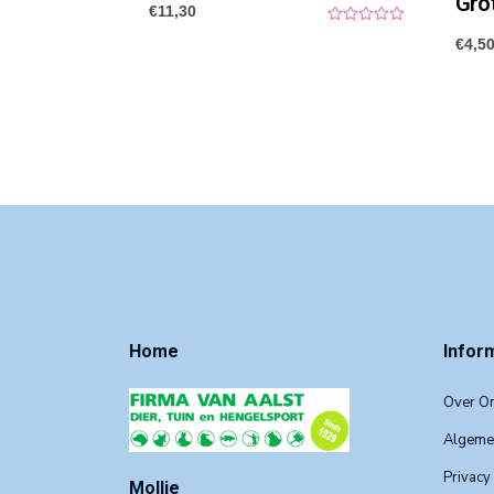
Gro
€
11,30
0
€
4,5
o
u
t
o
f
5
Home
Infor
Over O
Algeme
Privacy
Mollie