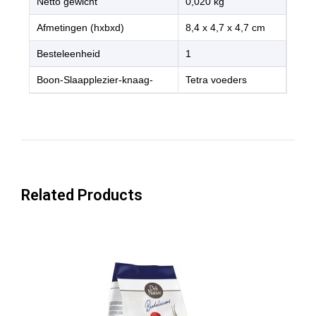
Netto gewicht
0,020 kg
Afmetingen (hxbxd)
8,4 x 4,7 x 4,7 cm
Besteleenheid
1
Boon-Slaapplezier-knaag-
Tetra voeders
Related Products