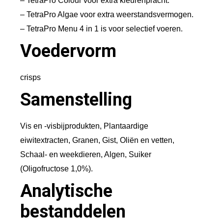
– TetraPro Colour voor extra kleurenpracht.
l
– TetraPro Algae voor extra weerstandsvermogen.
– TetraPro Menu 4 in 1 is voor selectief voeren.
Voedervorm
crisps
Samenstelling
Vis en -visbijprodukten, Plantaardige
eiwitextracten, Granen, Gist, Oliën en vetten,
Schaal- en weekdieren, Algen, Suiker
(Oligofructose 1,0%).
Analytische
bestanddelen