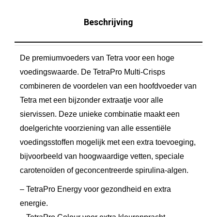
e
r
Beschrijving
g
y
De premiumvoeders van Tetra voor een hoge
,
voedingswaarde. De TetraPro Multi-Crisps
1
combineren de voordelen van een hoofdvoeder van
0
Tetra met een bijzonder extraatje voor alle
0
siervissen. Deze unieke combinatie maakt een
m
doelgerichte voorziening van alle essentiële
l
voedingsstoffen mogelijk met een extra toevoeging,
a
bijvoorbeeld van hoogwaardige vetten, speciale
a
carotenoïden of geconcentreerde spirulina-algen.
n
– TetraPro Energy voor gezondheid en extra
t
energie.
a