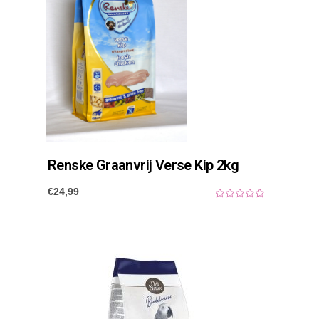
Renske Graanvrij Verse Kip 2kg
€
24,99
0
o
u
t
o
f
5