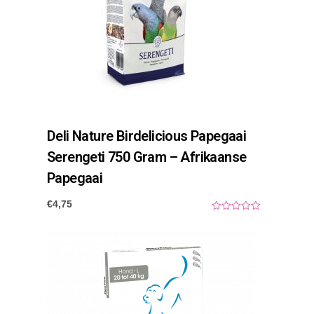
Deli Nature Birdelicious Papegaai
Serengeti 750 Gram – Afrikaanse
Papegaai
€
4,75
0
o
u
t
o
f
5