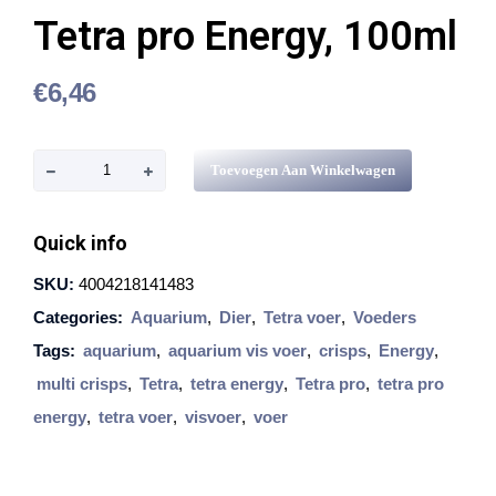
Tetra pro Energy, 100ml
€
6,46
T
Toevoegen Aan Winkelwagen
e
t
Quick info
r
SKU:
4004218141483
a
Categories:
Aquarium
,
Dier
,
Tetra voer
,
Voeders
p
Tags:
aquarium
,
aquarium vis voer
,
crisps
,
Energy
,
r
multi crisps
,
Tetra
,
tetra energy
,
Tetra pro
,
tetra pro
o
energy
,
tetra voer
,
visvoer
,
voer
E
n