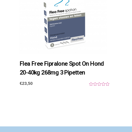
Flea Free Fipralone Spot On Hond
20-40kg 268mg 3 Pipetten
€
23,50
0
o
u
t
o
f
5