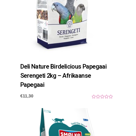
Deli Nature Birdelicious Papegaai
Serengeti 2kg – Afrikaanse
Papegaai
€
11,30
0
o
u
t
o
f
5