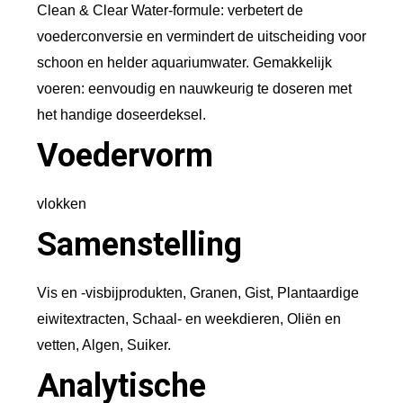
Clean & Clear Water-formule: verbetert de
5
voederconversie en vermindert de uitscheiding voor
0
schoon en helder aquariumwater. Gemakkelijk
m
voeren: eenvoudig en nauwkeurig te doseren met
l
het handige doseerdeksel.
a
Voedervorm
a
n
vlokken
t
Samenstelling
a
l
Vis en -visbijprodukten, Granen, Gist, Plantaardige
eiwitextracten, Schaal- en weekdieren, Oliën en
vetten, Algen, Suiker.
Analytische