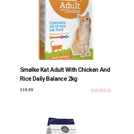
Smølke Kat Adult With Chicken And
Rice Daily Balance 2kg
€
19,99
0
o
u
t
o
f
5