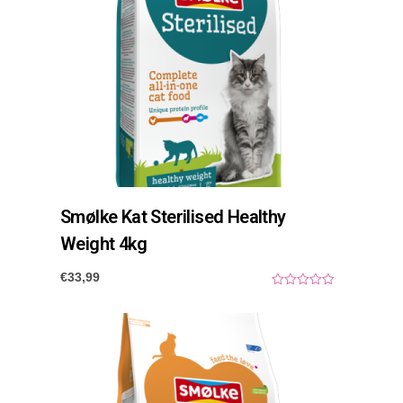
Smølke Kat Sterilised Healthy
Weight 4kg
€
33,99
0
o
u
t
o
f
5