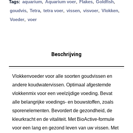
Tags:
aquarium
,
Aquarium voer
,
Flakes
,
Goldfish
,
o
goudvis
,
Tetra
,
tetra voer
,
vissen
,
visvoer
,
Vlokken
,
l
Voeder
,
voer
d
f
i
s
Beschrijving
h
F
Vlokkenvoeder voor alle soorten goudvissen en
l
andere koudwatervissen. Optimaal afgestemde
a
vlokkenmix voor een veelzijdige voeding. Bevat
k
alle belangrijke voedings- en bouwstoffen, zoals
e
sporenelementen. Bevordert de gezondheid, de
s
kleurkracht en de vitaliteit. Met BioActive-formule
,
voor een lang en gezond leven van uw vissen. Met
2