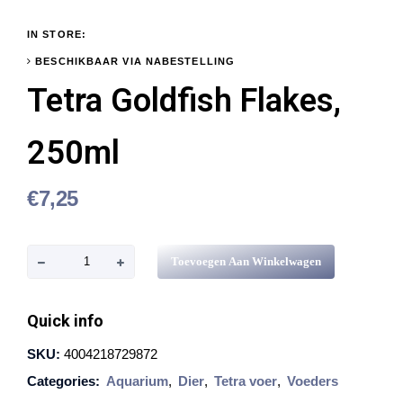
IN STORE:
BESCHIKBAAR VIA NABESTELLING
Tetra Goldfish Flakes,
250ml
€
7,25
T
Toevoegen Aan Winkelwagen
e
t
Quick info
r
SKU:
4004218729872
a
Categories:
Aquarium
,
Dier
,
Tetra voer
,
Voeders
G