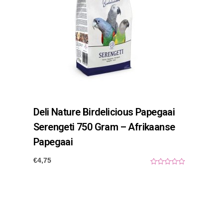
Deli Nature Birdelicious Papegaai
Serengeti 750 Gram – Afrikaanse
Papegaai
€
4,75
0
o
u
t
o
f
5