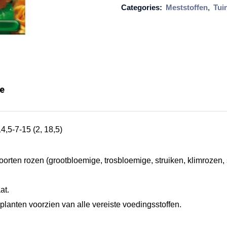
Categories:
Meststoffen
,
Tui
R
o
z
e
n
ie
m
e
s
-7-15 (2, 18,5)
t
s
orten rozen (grootbloemige, trosbloemige, struiken, klimrozen
t
o
at.
f
planten voorzien van alle vereiste voedingsstoffen.
2
k