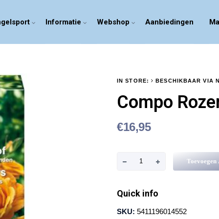
gelsport
Informatie
Webshop
Aanbiedingen
Ma
IN STORE:
BESCHIKBAAR VIA 
Compo Rozen
€
16,95
C
Toevoegen
o
m
Quick info
p
SKU:
5411196014552
o