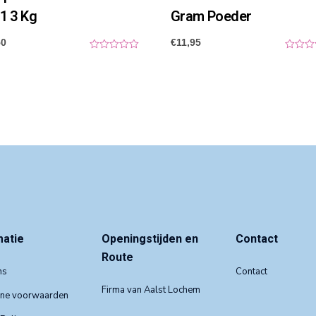
 1 3 Kg
Gram Poeder
50
€
11,95
0
0
o
o
u
u
t
t
o
o
f
f
5
5
matie
Openingstijden en
Contact
Route
ns
Contact
Firma van Aalst Lochem
ne voorwaarden