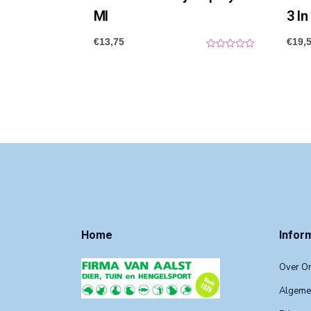
Ml
3 In
€
13,75
€
19,
0
o
u
t
o
f
5
Home
Infor
Over O
Algeme