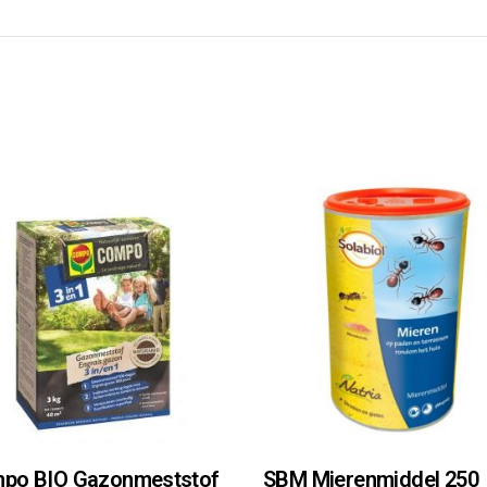
g
a
a
n
t
a
l
po BIO Gazonmeststof
SBM Mierenmiddel 250