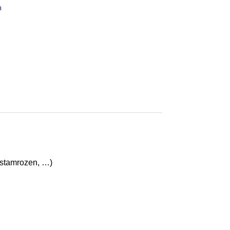
n
, stamrozen, …)