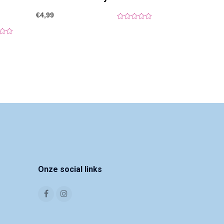
€
4,99
0
o
u
t
o
f
5
Onze social links