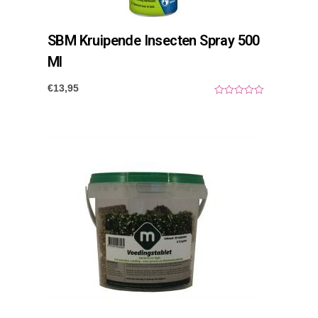
SBM Kruipende Insecten Spray 500
Ml
€
13,95
0
o
u
t
o
f
5