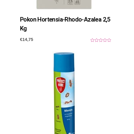
Pokon Hortensia-Rhodo-Azalea 2,5
Kg
€
14,75
0
o
u
t
o
f
5