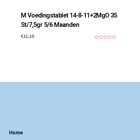
M Voedingstablet 14-8-11+2MgO 35
St/7,5gr 5/6 Maanden
€
11,15
0
o
u
t
o
f
5
Home