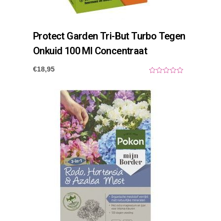
Protect Garden Tri-But Turbo Tegen
Onkuid 100 Ml Concentraat
€
18,95
0
o
u
t
o
f
5