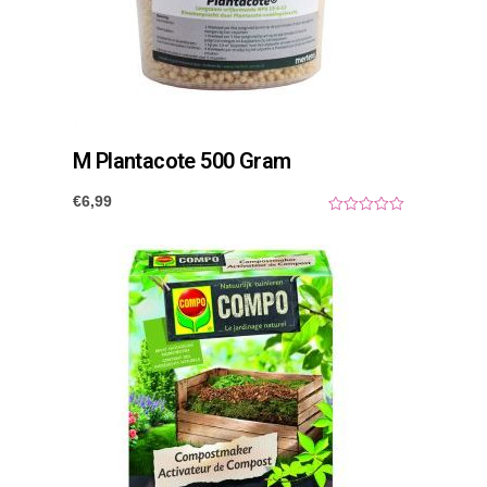
M Plantacote 500 Gram
€
6,99
0
o
u
t
o
f
5