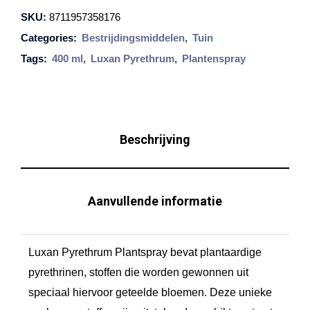
a
SKU:
8711957358176
n
Categories:
Bestrijdingsmiddelen
,
Tuin
P
Tags:
400 ml
,
Luxan Pyrethrum
,
Plantenspray
y
r
e
t
Beschrijving
h
r
u
Aanvullende informatie
m
P
Luxan Pyrethrum Plantspray bevat plantaardige
l
pyrethrinen, stoffen die worden gewonnen uit
a
speciaal hiervoor geteelde bloemen. Deze unieke
n