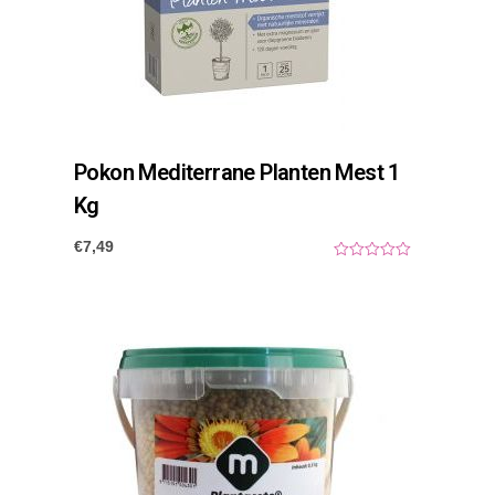
Pokon Mediterrane Planten Mest 1
Kg
€
7,49
0
o
u
t
o
f
5