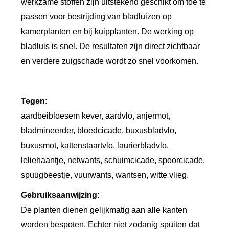
werkzame stoffen zijn uitstekend geschikt om toe te
t
passen voor bestrijding van bladluizen op
e
kamerplanten en bij kuipplanten. De werking op
n
bladluis is snel. De resultaten zijn direct zichtbaar
s
en verdere zuigschade wordt zo snel voorkomen.
p
r
a
Tegen:
y
aardbeibloesem kever, aardvlo, anjermot,
4
bladmineerder, bloedcicade, buxusbladvlo,
0
buxusmot, kattenstaartvlo, laurierbladvlo,
0
leliehaantje, netwants, schuimcicade, spoorcicade,
m
spuugbeestje, vuurwants, wantsen, witte vlieg.
l
Gebruiksaanwijzing:
a
De planten dienen gelijkmatig aan alle kanten
a
worden bespoten. Echter niet zodanig spuiten dat