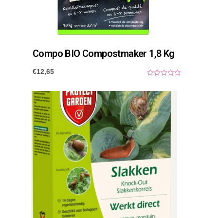
Compo BIO Compostmaker 1,8 Kg
€
12,65
0
o
u
t
o
f
5