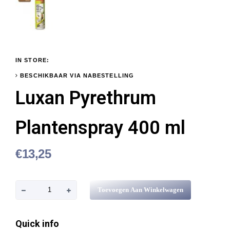
IN STORE:
BESCHIKBAAR VIA NABESTELLING
Luxan Pyrethrum
Plantenspray 400 ml
€
13,25
L
Toevoegen Aan Winkelwagen
u
x
Quick info