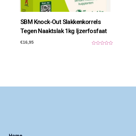
SBM Knock-Out Slakkenkorrels
Tegen Naaktslak 1kg Ijzerfosfaat
€
16,95
0
o
u
t
o
f
5
Home