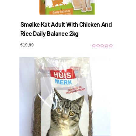
Smølke Kat Adult With Chicken And
Rice Daily Balance 2kg
€
19,99
0
o
u
t
o
f
5