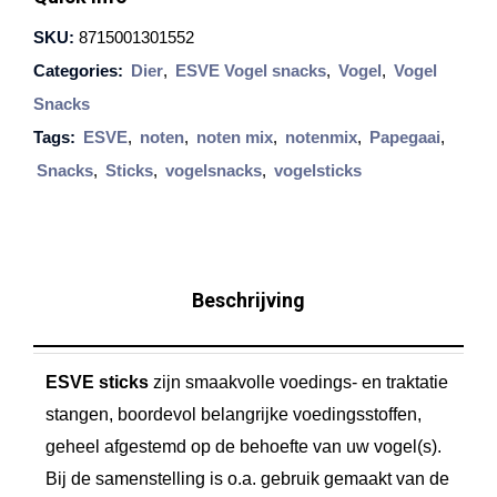
E
SKU:
8715001301552
V
Categories:
Dier
,
ESVE Vogel snacks
,
Vogel
,
Vogel
o
Snacks
g
Tags:
ESVE
,
noten
,
noten mix
,
notenmix
,
Papegaai
,
e
Snacks
,
Sticks
,
vogelsnacks
,
vogelsticks
l
s
t
i
Beschrijving
c
k
ESVE sticks
zijn smaakvolle voedings- en traktatie
s
stangen, boordevol belangrijke voedingsstoffen,
p
geheel afgestemd op de behoefte van uw vogel(s).
a
Bij de samenstelling is o.a. gebruik gemaakt van de
p