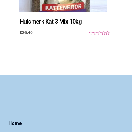
Huismerk Kat 3 Mix 10kg
€
26,40
0
o
u
t
o
f
5
Home