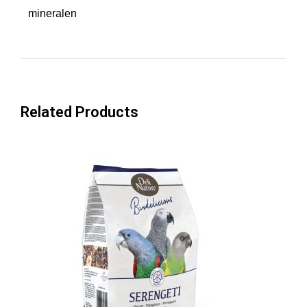
mineralen
a
n
t
a
l
Related Products