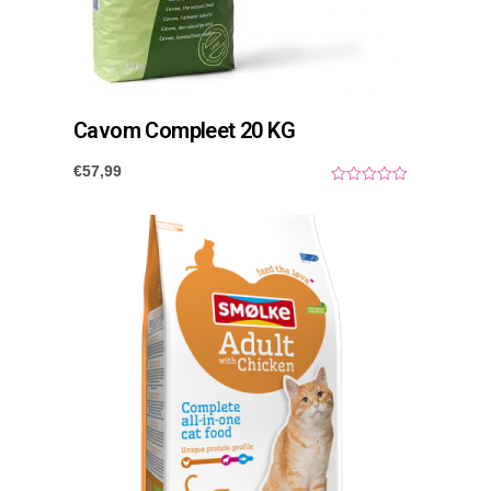
Cavom Compleet 20 KG
€
57,99
0
o
u
t
o
f
5