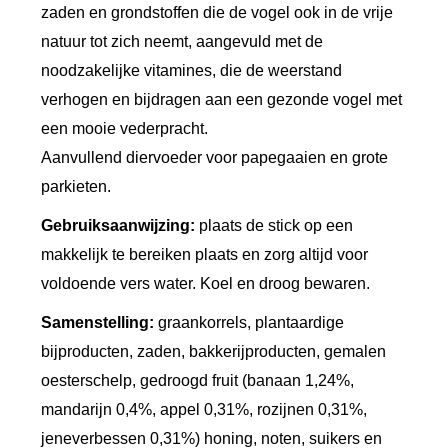
zaden en grondstoffen die de vogel ook in de vrije
.
natuur tot zich neemt, aangevuld met de
T
noodzakelijke vitamines, die de weerstand
r
verhogen en bijdragen aan een gezonde vogel met
o
een mooie vederpracht.
p
Aanvullend diervoeder voor papegaaien en grote
i
parkieten.
s
Gebruiksaanwijzing:
plaats de stick op een
c
makkelijk te bereiken plaats en zorg altijd voor
h
voldoende vers water. Koel en droog bewaren.
F
r
Samenstelling:
graankorrels, plantaardige
u
bijproducten, zaden, bakkerijproducten, gemalen
i
oesterschelp, gedroogd fruit (banaan 1,24%,
t
mandarijn 0,4%, appel 0,31%, rozijnen 0,31%,
a
jeneverbessen 0,31%) honing, noten, suikers en