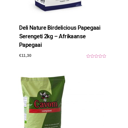
Deli Nature Birdelicious Papegaai
Serengeti 2kg – Afrikaanse
Papegaai
€
11,30
0
o
u
t
o
f
5