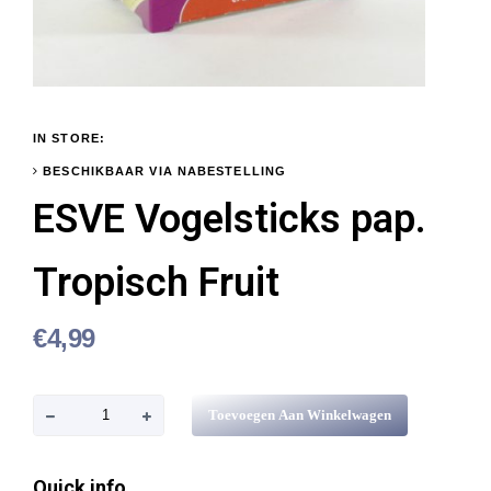
IN STORE:
BESCHIKBAAR VIA NABESTELLING
ESVE Vogelsticks pap.
Tropisch Fruit
€
4,99
E
Toevoegen Aan Winkelwagen
S
V
Quick info