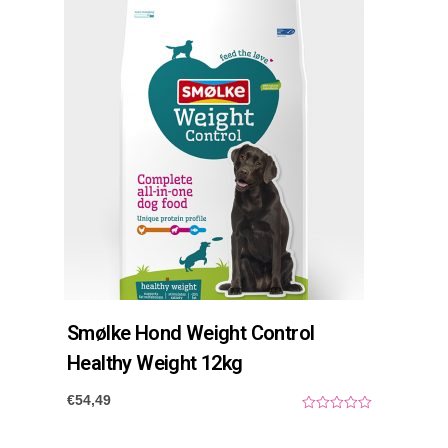
Smølke Hond Weight Control
Healthy Weight 12kg
€
54,49
0
o
u