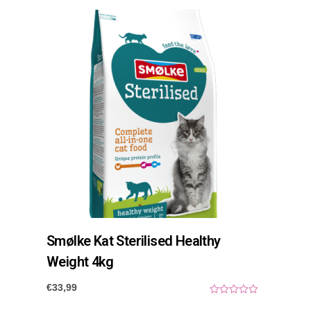
o
u
t
o
f
5
Smølke Kat Sterilised Healthy
Weight 4kg
€
33,99
0
o