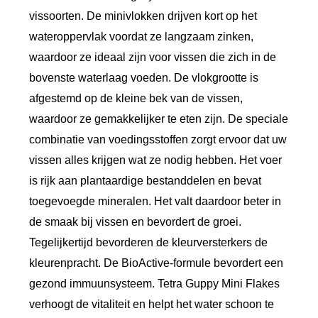
vissoorten. De minivlokken drijven kort op het
s
wateroppervlak voordat ze langzaam zinken,
,
waardoor ze ideaal zijn voor vissen die zich in de
1
bovenste waterlaag voeden. De vlokgrootte is
0
afgestemd op de kleine bek van de vissen,
0
waardoor ze gemakkelijker te eten zijn. De speciale
m
combinatie van voedingsstoffen zorgt ervoor dat uw
l
vissen alles krijgen wat ze nodig hebben. Het voer
a
is rijk aan plantaardige bestanddelen en bevat
a
toegevoegde mineralen. Het valt daardoor beter in
n
de smaak bij vissen en bevordert de groei.
t
Tegelijkertijd bevorderen de kleurversterkers de
a
kleurenpracht. De BioActive-formule bevordert een
l
gezond immuunsysteem. Tetra Guppy Mini Flakes
verhoogt de vitaliteit en helpt het water schoon te