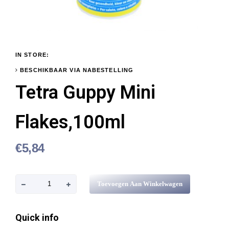
IN STORE:
BESCHIKBAAR VIA NABESTELLING
Tetra Guppy Mini
Flakes,100ml
€
5,84
T
Toevoegen Aan Winkelwagen
e
t
Quick info
r