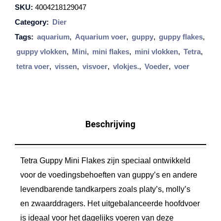
SKU:
4004218129047
a
Category:
Dier
G
Tags:
aquarium
,
Aquarium voer
,
guppy
,
guppy flakes
,
u
guppy vlokken
,
Mini
,
mini flakes
,
mini vlokken
,
Tetra
,
p
tetra voer
,
vissen
,
visvoer
,
vlokjes.
,
Voeder
,
voer
p
y
M
i
Beschrijving
n
i
Tetra Guppy Mini Flakes zijn speciaal ontwikkeld
F
voor de voedingsbehoeften van guppy’s en andere
l
levendbarende tandkarpers zoals platy’s, molly’s
a
en zwaarddragers. Het uitgebalanceerde hoofdvoer
k
is ideaal voor het dagelijks voeren van deze
e