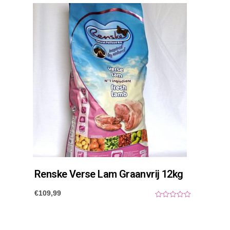
u
t
o
f
5
Renske Verse Lam Graanvrij 12kg
€
109,99
0
o
u
t
o