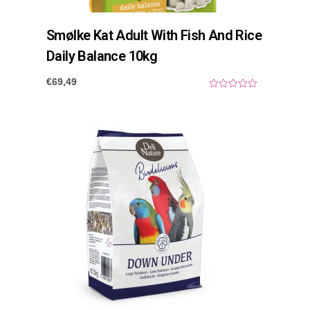
Smølke Kat Adult With Fish And Rice
Daily Balance 10kg
€
69,49
0
o
u
t
o
f
5