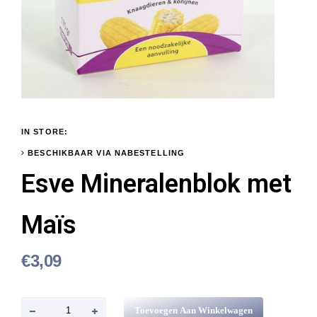
IN STORE:
BESCHIKBAAR VIA NABESTELLING
Esve Mineralenblok met
Maïs
€
3,09
E
Toevoegen Aan Winkelwagen