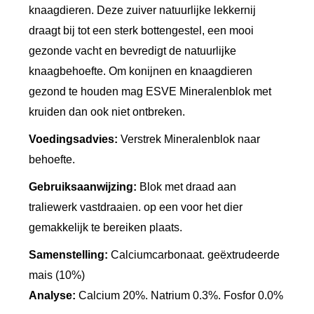
knaagdieren. Deze zuiver natuurlijke lekkernij
k
draagt bij tot een sterk bottengestel, een mooi
m
gezonde vacht en bevredigt de natuurlijke
e
knaagbehoefte. Om konijnen en knaagdieren
t
gezond te houden mag ESVE Mineralenblok met
M
kruiden dan ook niet ontbreken.
a
ï
Voedingsadvies:
Verstrek Mineralenblok naar
behoefte.
s
a
Gebruiksaanwijzing:
Blok met draad aan
a
traliewerk vastdraaien. op een voor het dier
n
gemakkelijk te bereiken plaats.
t
Samenstelling:
Calciumcarbonaat. geëxtrudeerde
a
mais (10%)
l
Analyse:
Calcium 20%. Natrium 0.3%. Fosfor 0.0%