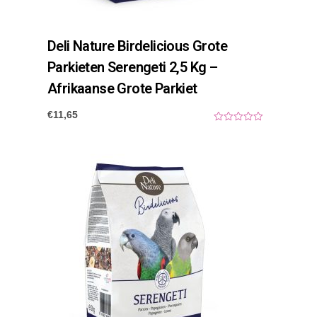
Deli Nature Birdelicious Grote
Parkieten Serengeti 2,5 Kg –
Afrikaanse Grote Parkiet
€
11,65
0
o
u
t
o
f
5