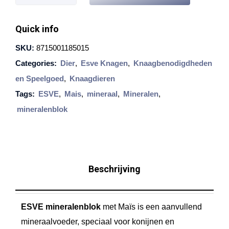
s
v
Quick info
e
SKU:
8715001185015
M
Categories:
Dier
,
Esve Knagen
,
Knaagbenodigdheden
i
en Speelgoed
,
Knaagdieren
n
Tags:
ESVE
,
Mais
,
mineraal
,
Mineralen
,
e
mineralenblok
r
a
l
e
Beschrijving
n
b
ESVE mineralenblok
met Maïs is een aanvullend
l
mineraalvoeder, speciaal voor konijnen en
o