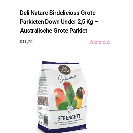
Deli Nature Birdelicious Grote
Parkieten Down Under 2,5 Kg –
Australische Grote Parkiet
€
11,70
0
o
u
t
o
f
5