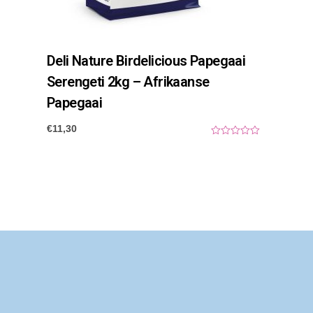
Deli Nature Birdelicious Papegaai
Serengeti 2kg – Afrikaanse
Papegaai
€
11,30
0
o
u
t
o
f
5