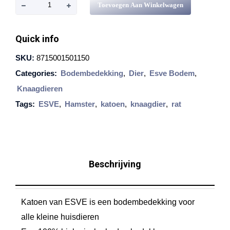
E
Toevoegen Aan Winkelwagen
s
v
Quick info
e
SKU:
8715001501150
K
Categories:
Bodembedekking
,
Dier
,
Esve Bodem
,
a
Knaagdieren
t
Tags:
ESVE
,
Hamster
,
katoen
,
knaagdier
,
rat
o
e
n
1
Beschrijving
5
l
Katoen van ESVE is een bodembedekking voor
t
alle kleine huisdieren
r