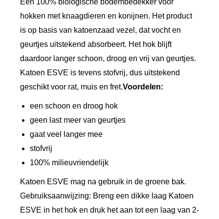
Een 100% biologische bodembedekker voor
a
hokken met knaagdieren en konijnen. Het product
a
is op basis van katoenzaad vezel, dat vocht en
n
geurtjes uitstekend absorbeert. Het hok blijft
t
daardoor langer schoon, droog en vrij van geurtjes.
a
Katoen ESVE is tevens stofvrij, dus uitstekend
l
geschikt voor rat, muis en fret.
Voordelen:
een schoon en droog hok
geen last meer van geurtjes
gaat veel langer mee
stofvrij
100% milieuvriendelijk
Katoen ESVE mag na gebruik in de groene bak.
Gebruiksaanwijzing: Breng een dikke laag Katoen
ESVE in het hok en druk het aan tot een laag van 2-