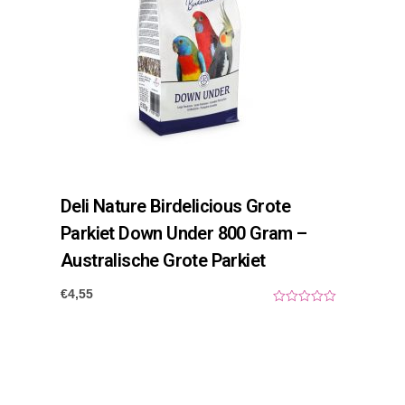
Deli Nature Birdelicious Grote
Parkiet Down Under 800 Gram –
Australische Grote Parkiet
€
4,55
0
o
u
t
o
f
5