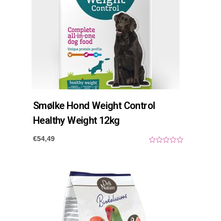
Smølke Hond Weight Control
Healthy Weight 12kg
€
54,49
0
o
u
t
o
f
5