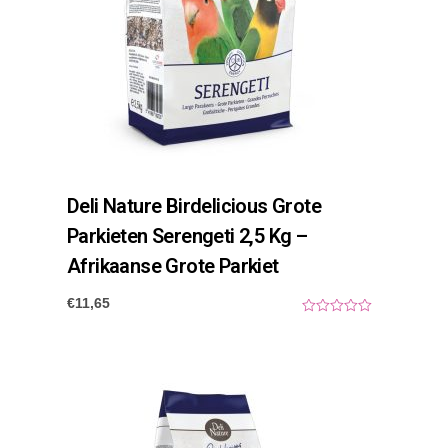
Deli Nature Birdelicious Grote
Parkieten Serengeti 2,5 Kg –
Afrikaanse Grote Parkiet
€
11,65
0
o
u
t
o
f
5