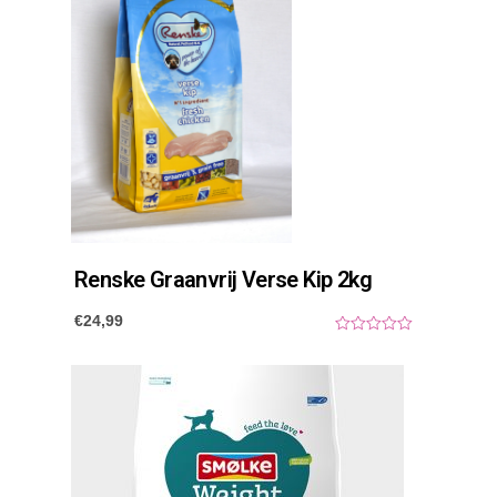
Renske Graanvrij Verse Kip 2kg
€
24,99
0
o
u
t
o
f
5