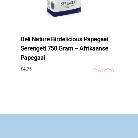
Deli Nature Birdelicious Papegaai
Serengeti 750 Gram – Afrikaanse
Papegaai
€
4,75
0
o
u
t
o
f
5