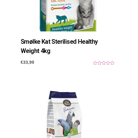
Smølke Kat Sterilised Healthy
Weight 4kg
€
33,99
0
o
u
t
o
f
5