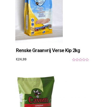
Renske Graanvrij Verse Kip 2kg
€
24,99
0
o
u
t
o
f
5