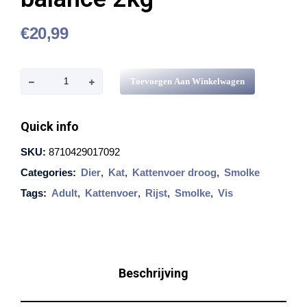
€
20,99
S
Toevoegen Aan Winkelwagen
m
ø
Quick info
l
SKU:
8710429017092
k
Categories:
Dier
,
Kat
,
Kattenvoer droog
,
Smolke
e
Tags:
Adult
,
Kattenvoer
,
Rijst
,
Smolke
,
Vis
K
a
t
a
Beschrijving
d
u