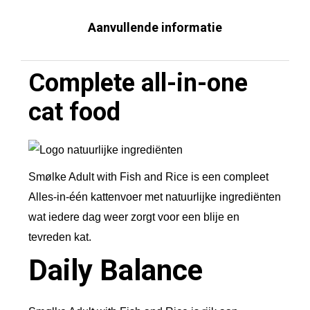
l
Aanvullende informatie
t
w
Complete all-in-one
i
t
cat food
h
f
i
Smølke Adult with Fish and Rice is een compleet
s
Alles-in-één kattenvoer met natuurlijke ingrediënten
h
wat iedere dag weer zorgt voor een blije en
a
tevreden kat.
n
Daily Balance
d
r
i