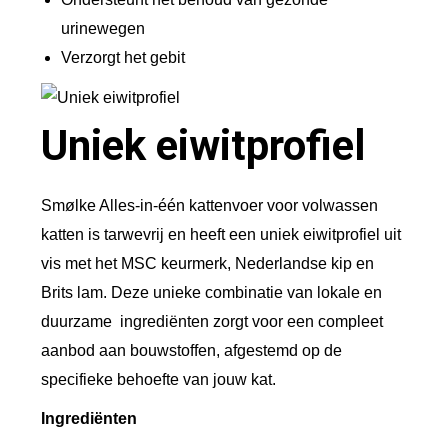
2
urinewegen
k
Verzorgt het gebit
g
a
a
Uniek eiwitprofiel
n
t
Smølke Alles-in-één kattenvoer voor volwassen
a
katten is tarwevrij en heeft een uniek eiwitprofiel uit
l
vis met het MSC keurmerk, Nederlandse kip en
Brits lam. Deze unieke combinatie van lokale en
duurzame ingrediënten zorgt voor een compleet
aanbod aan bouwstoffen, afgestemd op de
specifieke behoefte van jouw kat.
Ingrediënten