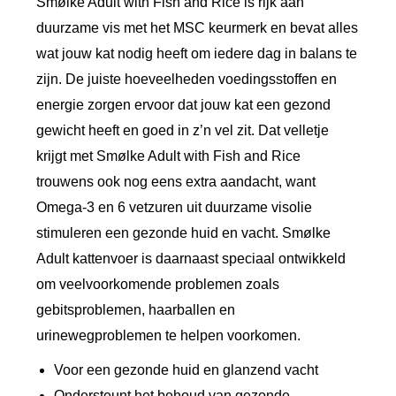
Smølke Adult with Fish and Rice is rijk aan
c
duurzame vis met het MSC keurmerk en bevat alles
e
wat jouw kat nodig heeft om iedere dag in balans te
d
zijn. De juiste hoeveelheden voedingsstoffen en
a
energie zorgen ervoor dat jouw kat een gezond
gewicht heeft en goed in z’n vel zit. Dat velletje
i
krijgt met Smølke Adult with Fish and Rice
l
trouwens ook nog eens extra aandacht, want
y
Omega-3 en 6 vetzuren uit duurzame visolie
b
stimuleren een gezonde huid en vacht. Smølke
a
Adult kattenvoer is daarnaast speciaal ontwikkeld
l
om veelvoorkomende problemen zoals
a
gebitsproblemen, haarballen en
n
urinewegproblemen te helpen voorkomen.
c
e
Voor een gezonde huid en glanzend vacht
Ondersteunt het behoud van gezonde