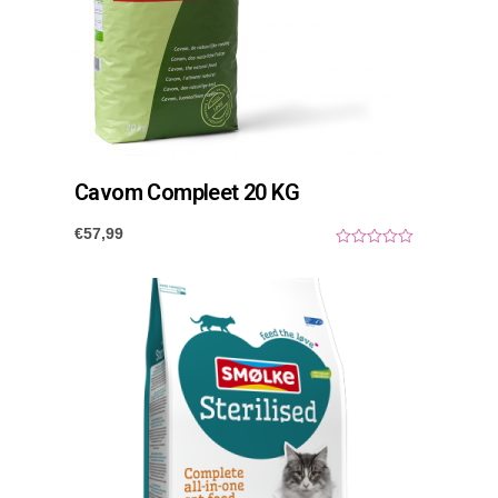
Cavom Compleet 20 KG
€
57,99
0
o
u
t
o
f
5