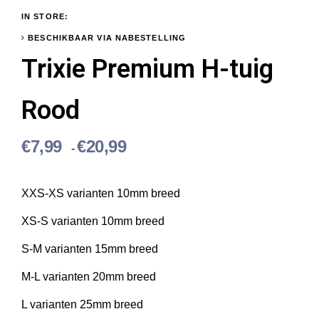
IN STORE:
BESCHIKBAAR VIA NABESTELLING
Trixie Premium H-tuig
Rood
P
€
7,99
€
20,99
-
r
i
j
XXS-XS varianten 10mm breed
s
XS-S varianten 10mm breed
k
l
S-M varianten 15mm breed
a
s
M-L varianten 20mm breed
s
L varianten 25mm breed
e