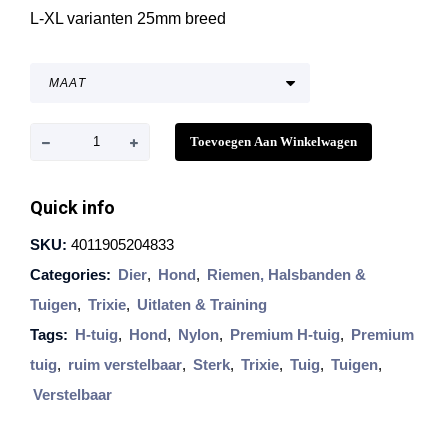
:
L-XL varianten 25mm breed
€
7
,
9
9
T
Toevoegen Aan Winkelwagen
t
r
o
i
t
Quick info
€
x
SKU:
4011905204833
2
i
Categories:
Dier
,
Hond
0
,
Riemen, Halsbanden &
e
,
Tuigen
,
Trixie
,
Uitlaten & Training
P
9
Tags:
H-tuig
,
Hond
,
Nylon
,
Premium H-tuig
,
Premium
9
r
tuig
,
ruim verstelbaar
,
Sterk
,
Trixie
,
Tuig
,
Tuigen
,
e
Verstelbaar
m
i