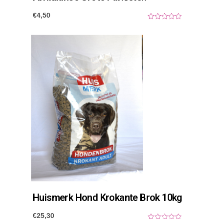
€
4,50
0
o
u
t
o
f
5
Huismerk Hond Krokante Brok 10kg
€
25,30