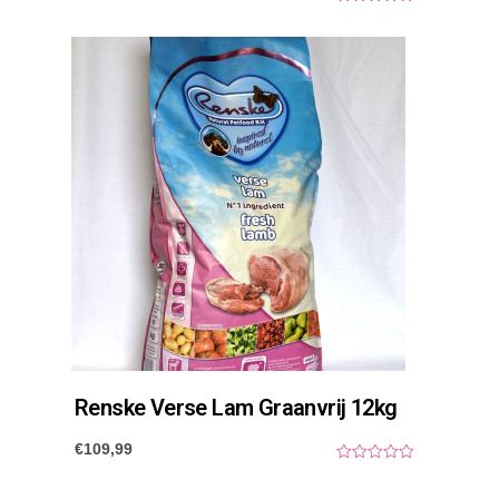
0
o
u
t
o
f
5
Renske Verse Lam Graanvrij 12kg
€
109,99
0
o