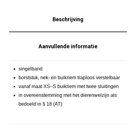
u
m
Beschrijving
H
-
t
Aanvullende informatie
u
i
singelband
g
borststuk, nek- en buikriem traploos verstelbaar
R
vanaf maat XS–S buikriem met twee sluitingen
o
in overeenstemming met het dierenwelzijn als
o
bedoeld in § 18 (AT)
d
a
a
n