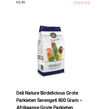
€
3,45
0
o
u
t
o
f
5
Deli Nature Birdelicious Grote
Parkieten Serengeti 800 Gram –
Afrikaanse Grote Parkieten