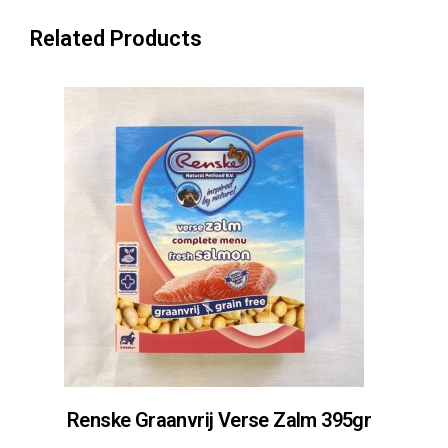
t
Related Products
a
l
Renske Graanvrij Verse Zalm 395gr