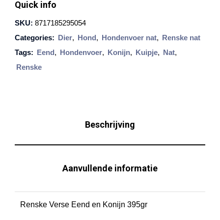
Quick info
s
SKU:
8717185295054
k
Categories:
Dier
,
Hond
,
Hondenvoer nat
,
Renske nat
e
Tags:
Eend
,
Hondenvoer
,
Konijn
,
Kuipje
,
Nat
,
V
Renske
e
r
s
e
Beschrijving
E
e
n
Aanvullende informatie
d
e
Renske Verse Eend en Konijn 395gr
n