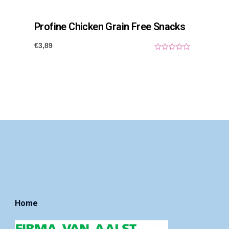
Profine Chicken Grain Free Snacks
€
3,89
0
o
u
t
o
f
5
Home