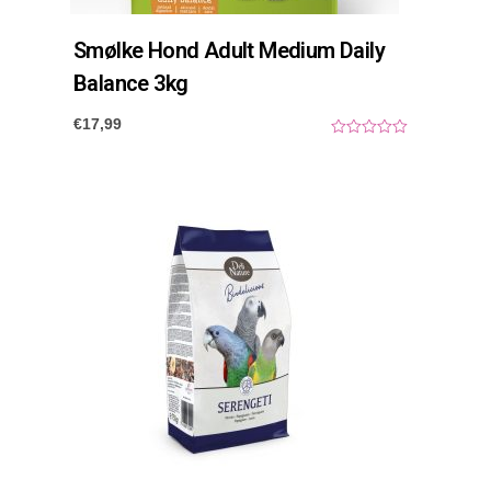
a
l
Smølke Hond Adult Medium Daily
Balance 3kg
€
17,99
0
o
u
t
o
f
5