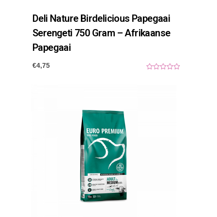
Deli Nature Birdelicious Papegaai
Serengeti 750 Gram – Afrikaanse
Papegaai
€
4,75
0
o
u
t
o
f
5