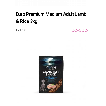
Euro Premium Medium Adult Lamb
& Rice 3kg
€
21,50
0
o
u
t
o
f
5