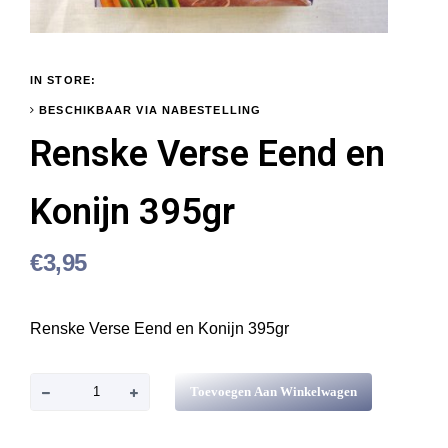
IN STORE:
BESCHIKBAAR VIA NABESTELLING
Renske Verse Eend en
Konijn 395gr
€
3,95
Renske Verse Eend en Konijn 395gr
R
Toevoegen Aan Winkelwagen
e
n