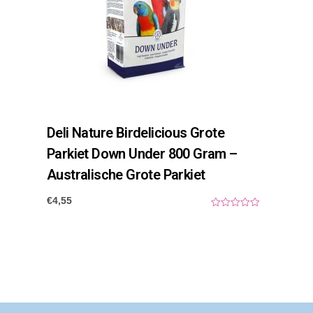
Deli Nature Birdelicious Grote
Parkiet Down Under 800 Gram –
Australische Grote Parkiet
€
4,55
0
o
u
t
o
f
5