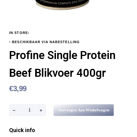
IN STORE:
BESCHIKBAAR VIA NABESTELLING
Profine Single Protein
Beef Blikvoer 400gr
€
3,99
P
Toevoegen Aan Winkelwagen
r
o
Quick info
f