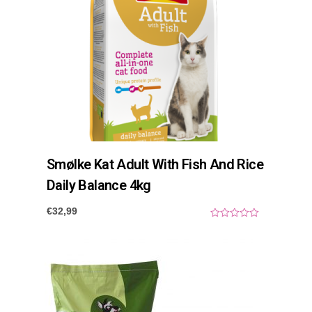
Smølke Kat Adult With Fish And Rice
Daily Balance 4kg
€
32,99
0
o
u
t
o
f
5