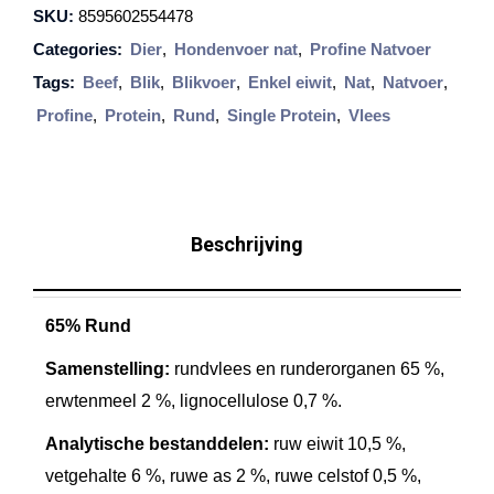
SKU:
8595602554478
i
Categories:
Dier
,
Hondenvoer nat
,
Profine Natvoer
n
Tags:
Beef
,
Blik
,
Blikvoer
,
Enkel eiwit
,
Nat
,
Natvoer
,
e
Profine
,
Protein
,
Rund
,
Single Protein
,
Vlees
S
i
n
g
Beschrijving
l
e
65% Rund
P
r
Samenstelling:
rundvlees en runderorganen 65 %,
o
erwtenmeel 2 %, lignocellulose 0,7 %.
t
Analytische bestanddelen:
ruw eiwit 10,5 %,
e
vetgehalte 6 %, ruwe as 2 %, ruwe celstof 0,5 %,
i