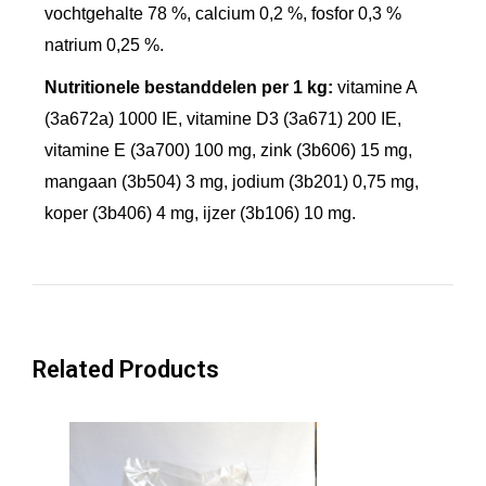
vochtgehalte 78 %, calcium 0,2 %, fosfor 0,3 %
n
natrium 0,25 %.
B
Nutritionele bestanddelen per 1 kg:
vitamine A
e
(3a672a) 1000 IE, vitamine D3 (3a671) 200 IE,
e
vitamine E (3a700) 100 mg, zink (3b606) 15 mg,
f
mangaan (3b504) 3 mg, jodium (3b201) 0,75 mg,
B
koper (3b406) 4 mg, ijzer (3b106) 10 mg.
l
i
k
v
o
Related Products
e
r
4