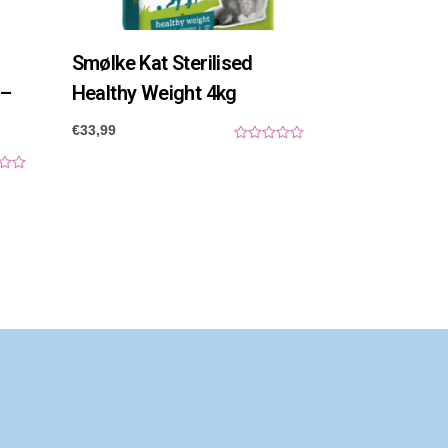
Smølke Kat Sterilised
 –
Healthy Weight 4kg
€
33,99
0
o
u
t
o
f
5