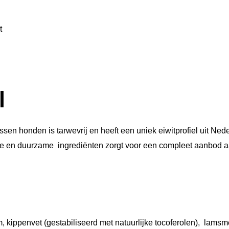
g
t
a
a
n
t
a
l
l
en honden is tarwevrij en heeft een uniek eiwitprofiel uit Nede
le en duurzame ingrediënten zorgt voor een compleet aanbod a
m, kippenvet (gestabiliseerd met natuurlijke tocoferolen), lamsm