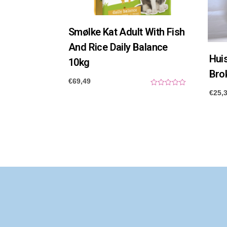
Smølke Kat Adult With Fish
And Rice Daily Balance
Hui
10kg
Bro
€
69,49
0
€
25,
o
u
t
o
f
5