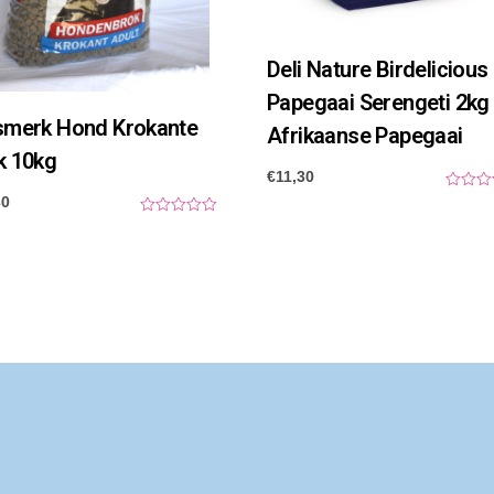
Deli Nature Birdelicious
Papegaai Serengeti 2kg
smerk Hond Krokante
Afrikaanse Papegaai
k 10kg
€
11,30
0
30
o
0
u
o
t
u
o
t
f
o
5
f
5