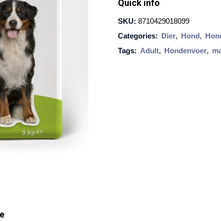
Quick info
l
SKU:
8710429018099
k
Categories:
Dier
,
Hond
,
Hon
e
Tags:
Adult
,
Hondenvoer
,
ma
H
o
n
d
A
d
u
l
t
M
a
ie
x