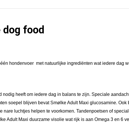
i
D
a
e dog food
i
l
y
B
één hondenvoer met natuurlijke ingrediënten wat iedere dag we
a
l
a
n
nodig heeft om iedere dag in balans te zijn. Speciale aandacht i
hten soepel blijven bevat Smølke Adult Maxi glucosamine. Ook
c
 nare luchtjes helpen te voorkomen. Tandenpoetsen of speciale 
e
e Adult Maxi duurzame visolie wat rijk is aan Omega 3 en 6 ve
3
k