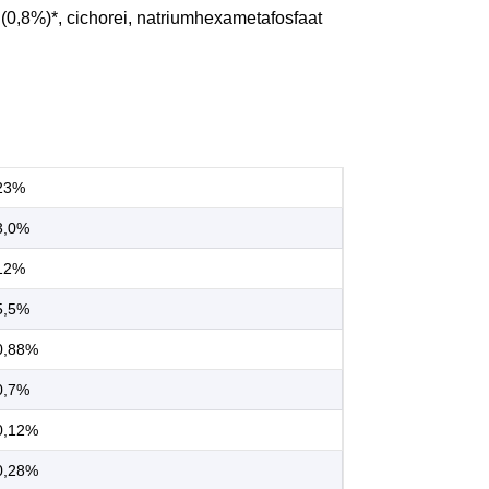
 (0,8%)*, cichorei, natriumhexametafosfaat
23%
3,0%
12%
5,5%
0,88%
0,7%
0,12%
0,28%