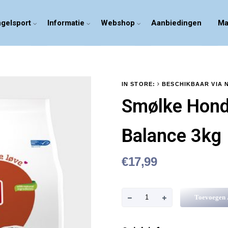
gelsport
Informatie
Webshop
Aanbiedingen
Ma
IN STORE:
BESCHIKBAAR VIA 
Smølke Hond 
Balance 3kg
€
17,99
S
Toevoegen
m
ø