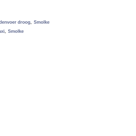
denvoer droog
,
Smolke
xi
,
Smolke