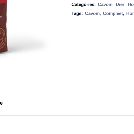
Categories:
Cavom
,
Dier
,
Ho
C
Tags:
Cavom
,
Compleet
,
Hon
o
m
p
l
e
e
t
p
u
p
ie
/
j
u
n