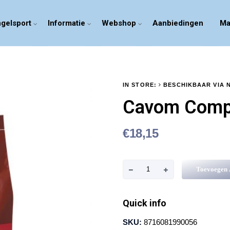
gelsport
Informatie
Webshop
Aanbiedingen
Ma
IN STORE:
BESCHIKBAAR VIA 
Cavom Compl
€
18,15
C
Toevoegen
a
v
Quick info
o
SKU:
8716081990056
m