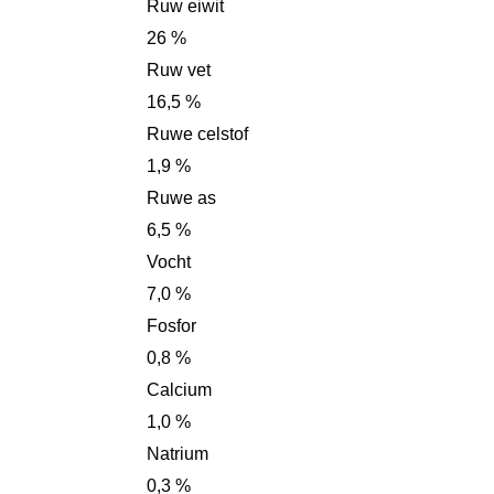
Ruw eiwit
26 %
Ruw vet
16,5 %
Ruwe celstof
1,9 %
Ruwe as
6,5 %
Vocht
7,0 %
Fosfor
0,8 %
Calcium
1,0 %
Natrium
0,3 %