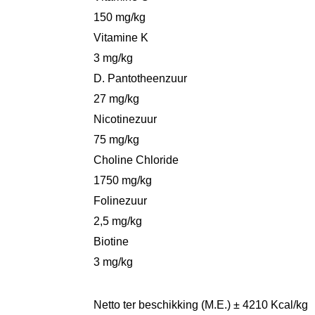
150 mg/kg
Vitamine K
3 mg/kg
D. Pantotheenzuur
27 mg/kg
Nicotinezuur
75 mg/kg
Choline Chloride
1750 mg/kg
Folinezuur
2,5 mg/kg
Biotine
3 mg/kg
Netto ter beschikking (M.E.) ± 4210 Kcal/kg