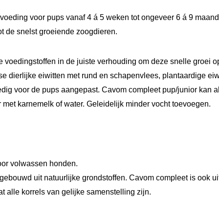
i
 voeding voor pups vanaf 4 á 5 weken tot ongeveer 6 á 9 maand
o
t de snelst groeiende zoogdieren.
r
5
 voedingstoffen in de juiste verhouding om deze snelle groei o
K
erse dierlijke eiwitten met rund en schapenvlees, plantaardige e
G
ledig voor de pups aangepast. Cavom compleet pup/junior kan al
a
r met karnemelk of water. Geleidelijk minder vocht toevoegen.
a
n
t
a
oor volwassen honden.
l
pgebouwd uit natuurlijke grondstoffen. Cavom compleet is ook ui
 alle korrels van gelijke samenstelling zijn.