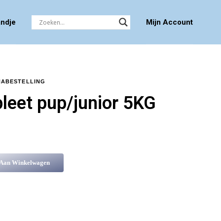
ndje
Mijn Account
NABESTELLING
eet pup/junior 5KG
 Aan Winkelwagen