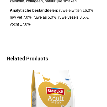
zalmolie, collageen, natuurlijke smaken.
n
Analytische bestanddelen:
ruwe eiwitten 16,0%,
F
ruw vet 7,0%, ruwe as 5,0%, ruwe vezels 3,5%,
r
vocht 17,0%.
e
e
S
n
a
Related Products
c
k
s
a
a
n