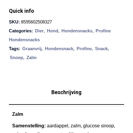
o
Quick info
f
SKU:
8595602508327
i
Categories:
Dier
,
Hond
,
Hondensnacks
,
Profine
n
Hondensnacks
e
Tags:
Graanvrij
,
Hondensnack
,
Profine
,
Snack
,
S
Snoep
,
Zalm
a
l
m
o
Beschrijving
n
G
Zalm
r
a
Samenstelling:
aardappel, zalm, glucose siroop,
i