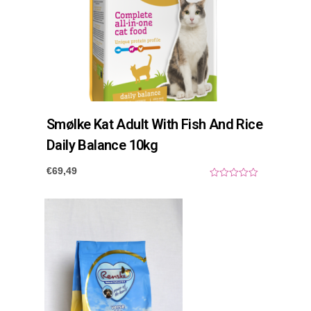
t
a
l
Smølke Kat Adult With Fish And Rice
Daily Balance 10kg
€
69,49
0
o
u
t
o
f
5