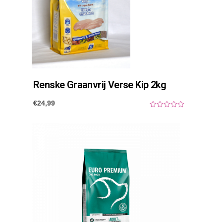
Renske Graanvrij Verse Kip 2kg
€
24,99
0
o
u
t
o
f
5