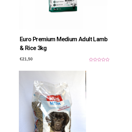
Euro Premium Medium Adult Lamb
& Rice 3kg
€
21,50
0
o
u
t
o
f
5