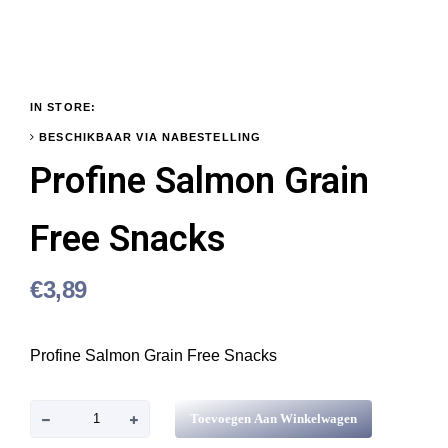
IN STORE:
BESCHIKBAAR VIA NABESTELLING
Profine Salmon Grain
Free Snacks
€
3,89
Profine Salmon Grain Free Snacks
P
Toevoegen Aan Winkelwagen
r