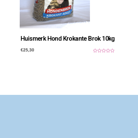
Huismerk Hond Krokante Brok 10kg
€
25,30
0
o
u
t
o
f
5