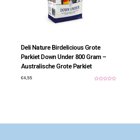
Deli Nature Birdelicious Grote
Parkiet Down Under 800 Gram –
Australische Grote Parkiet
€
4,55
0
o
u
t
o
f
5