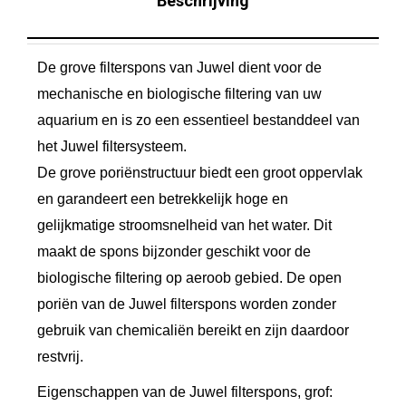
Beschrijving
F
i
De grove filterspons van Juwel dient voor de
l
mechanische en biologische filtering van uw
t
aquarium en is zo een essentieel bestanddeel van
e
het Juwel filtersysteem.
r
De grove poriënstructuur biedt een groot oppervlak
S
en garandeert een betrekkelijk hoge en
p
gelijkmatige stroomsnelheid van het water. Dit
o
maakt de spons bijzonder geschikt voor de
n
biologische filtering op aeroob gebied. De open
g
poriën van de Juwel filterspons worden zonder
e
gebruik van chemicaliën bereikt en zijn daardoor
X
restvrij.
L
Eigenschappen van de Juwel filterspons, grof:
G