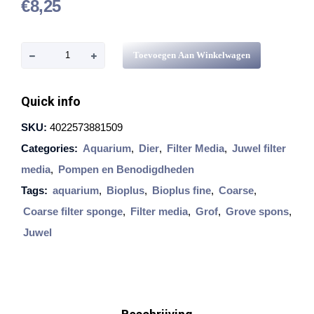
€
8,25
J
Toevoegen Aan Winkelwagen
u
w
Quick info
e
SKU:
4022573881509
l
Categories:
Aquarium
,
Dier
,
Filter Media
,
Juwel filter
B
media
,
Pompen en Benodigdheden
i
Tags:
aquarium
,
Bioplus
,
Bioplus fine
,
Coarse
,
o
Coarse filter sponge
,
Filter media
,
Grof
,
Grove spons
,
P
Juwel
l
u
s
-