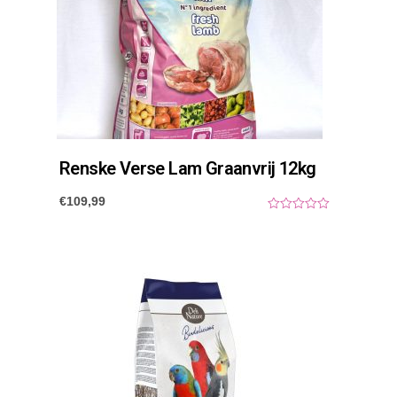
Renske Verse Lam Graanvrij 12kg
€
109,99
0
o
u
t
o
f
5