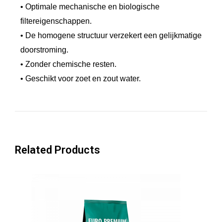
• Optimale mechanische en biologische
r
filtereigenschappen.
o
• De homogene structuur verzekert een gelijkmatige
f
doorstroming.
f
• Zonder chemische resten.
i
• Geschikt voor zoet en zout water.
l
t
e
r
s
Related Products
p
o
n
s
v