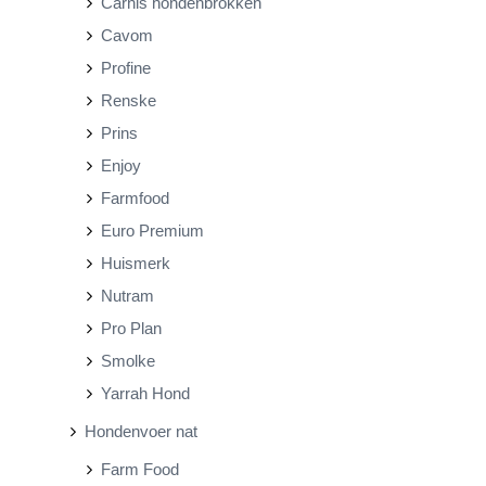
Carnis hondenbrokken
j
j
Cavom
s
s
Profine
Renske
Prins
Enjoy
Farmfood
Euro Premium
Huismerk
Nutram
Pro Plan
Smolke
Yarrah Hond
Hondenvoer nat
Farm Food