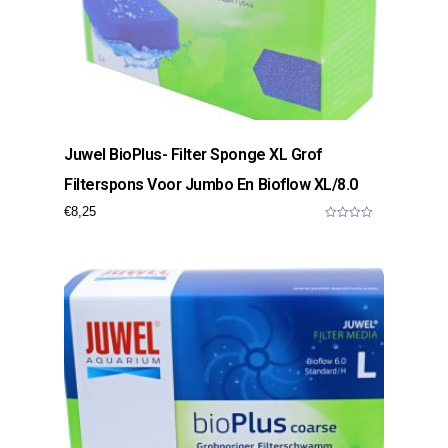
Juwel BioPlus- Filter Sponge XL Grof
Filterspons Voor Jumbo En Bioflow XL/8.0
€
8,25
0
o
u
t
o
f
5