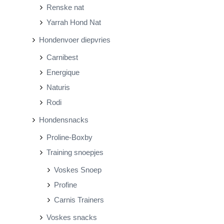
Renske nat
Yarrah Hond Nat
Hondenvoer diepvries
Carnibest
Energique
Naturis
Rodi
Hondensnacks
Proline-Boxby
Training snoepjes
Voskes Snoep
Profine
Carnis Trainers
Voskes snacks