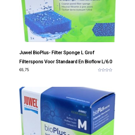
Juwel BioPlus- Filter Sponge L Grof
Filterspons Voor Standaard En Bioflow L/6.0
€
6,75
0
o
u
t
o
f
5