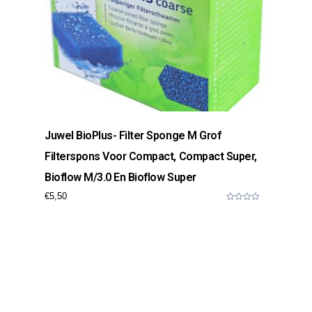
Juwel BioPlus- Filter Sponge M Grof
Filterspons Voor Compact, Compact Super,
Bioflow M/3.0 En Bioflow Super
€
5,50
0
o
u
t
o
f
5