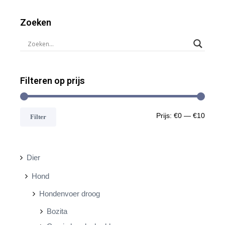
Zoeken
Filteren op prijs
M
M
Prijs:
€0
—
€10
Filter
i
a
n
x
Dier
.
.
Hond
p
p
Hondenvoer droog
r
r
Bozita
i
i